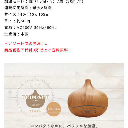
加湿モード：強（45ml/ｈ）/弱（30ml/h）
連続使用時間：最大8時間
サイズ:140×140ｘ105㎜
重さ：約500g
電源：AC100V 50Hz/60Hz
生産国：中国
＊アソートでの発注可。
商品税抜下代計3万以上で送料無料！